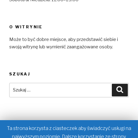
O WITRYNIE
Może to być dobre miejsce, aby przedstawić siebie i
swoją witrynę lub wymienić zaangażowane osoby.
SZUKAJ
Szukaj:
Szuka
Yelp
Facebook
Twitter
Instagram
E-
Ta strona korzysta z ciasteczek aby świadczyć usługi na
mail
najwyższym poziomie. Dalsze korzystanie ze strony