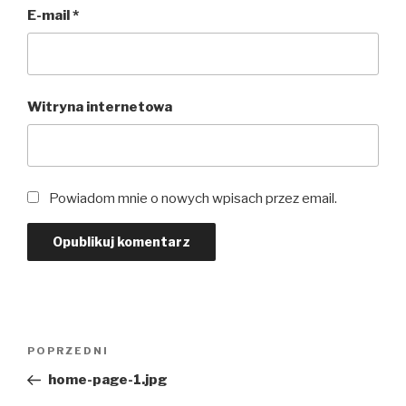
E-mail
*
Witryna internetowa
Powiadom mnie o nowych wpisach przez email.
Nawigacja
Poprzedni
POPRZEDNI
wpisu
wpis
home-page-1.jpg