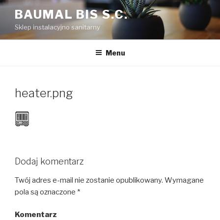
Przejdź
BAUMAL BIS S.C.
do
Sklep instalacyjno sanitarny
treści
Menu
heater.png
Dodaj komentarz
Twój adres e-mail nie zostanie opublikowany.
Wymagane
pola są oznaczone
*
Komentarz