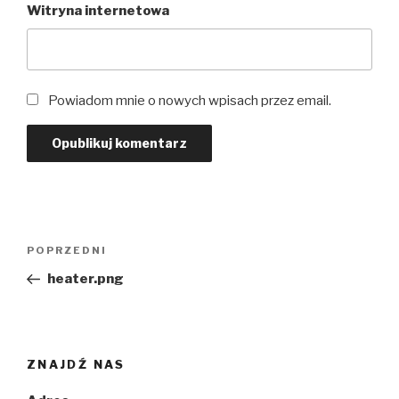
Witryna internetowa
Powiadom mnie o nowych wpisach przez email.
Nawigacja
Poprzedni
POPRZEDNI
wpisu
wpis
heater.png
ZNAJDŹ NAS