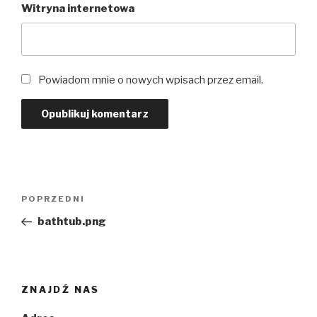
Witryna internetowa
Powiadom mnie o nowych wpisach przez email.
Nawigacja
Poprzedni
POPRZEDNI
wpisu
wpis
bathtub.png
ZNAJDŹ NAS