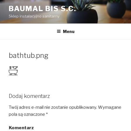
Przejdź
BAUMAL BIS S.C.
do
Sklep instalacyjno sanitarny
treści
Menu
bathtub.png
Dodaj komentarz
Twój adres e-mail nie zostanie opublikowany.
Wymagane
pola są oznaczone
*
Komentarz